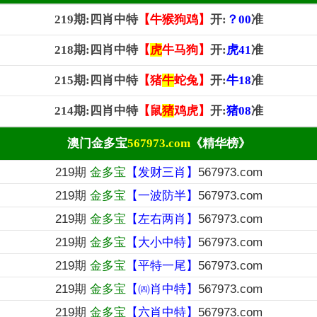
219期:四肖中特
【牛猴狗鸡】
开:
？00
准
218期:四肖中特
【
虎
牛马狗】
开:
虎41
准
215期:四肖中特
【猪
牛
蛇兔】
开:
牛18
准
214期:四肖中特
【鼠
猪
鸡虎】
开:
猪08
准
澳门金多宝
567973.com
《精华榜》
219期
金多宝
【发财三肖】
567973.com
219期
金多宝
【一波防半】
567973.com
219期
金多宝
【左右两肖】
567973.com
219期
金多宝
【大小中特】
567973.com
219期
金多宝
【平特一尾】
567973.com
219期
金多宝
【㈣肖中特】
567973.com
219期
金多宝
【六肖中特】
567973.com