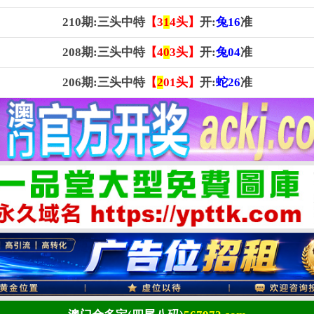
210期:三头中特
【3
1
4头】
开:
兔16
准
208期:三头中特
【4
0
3头】
开:
兔04
准
206期:三头中特
【
2
01头】
开:
蛇26
准