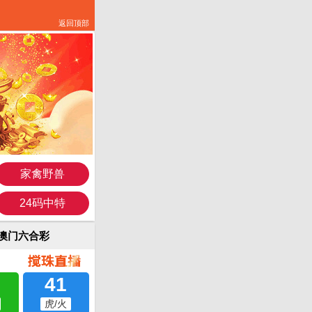
返回顶部
家禽野兽
24码中特
澳门六合彩