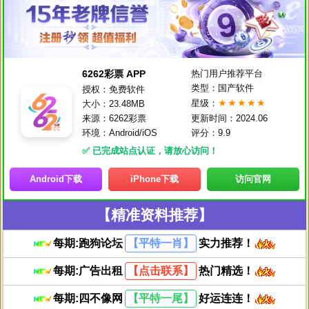
澳六图库 APP
热门用户推荐平台
类型：国产软件
授权：免费软件
★★★★★
星级：
大小：43.90MB
来源：澳六图库
更新时间：2024.06
环境：Android/iOS
评分：9.9
✅ 已完成站点认证，请放心访问！
Android下载
iPhone下载
访问官网
【精准资料推荐】
每期:
跑狗论坛
【平特一肖】
实力推荐！
每期:
广告出租
【点击联系】
热门精选！
每期:
四不像网
【平特一尾】
好运连连！