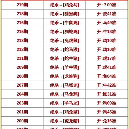
219期
绝杀→[鸡兔马]
开:？00准
218期
绝杀→[猪猴狗]
开:虎41准
216期
绝杀→[牛鼠鸡]
开:马49准
215期
绝杀→[狗蛇鸡]
开:牛18准
213期
绝杀→[兔虎鼠]
开:鸡10准
212期
绝杀→[蛇马猴]
开:鸡10准
211期
绝杀→[蛇牛猪]
开:虎17准
209期
绝杀→[羊牛猴]
开:虎41准
208期
绝杀→[龙蛇狗]
开:兔04准
207期
绝杀→[马猴龙]
开:牛42准
204期
绝杀→[马兔鸡]
开:鼠31准
203期
绝杀→[羊马龙]
开:狗09准
201期
绝杀→[鸡兔鼠]
开:狗45准
200期
绝杀→[虎龙猪]
开:兔16准