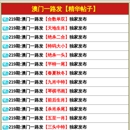
澳门一路发【精华帖子】
219期:澳门一路发
【合数单双】
独家发布
219期:澳门一路发
【天地生肖】
独家发布
219期:澳门一路发
【绝杀二合】
独家发布
219期:澳门一路发
【特码大小】
独家发布
219期:澳门一路发
【绝杀一头】
独家发布
219期:澳门一路发
【平特一尾】
独家发布
219期:澳门一路发
【春夏秋冬】
独家发布
219期:澳门一路发
【九肖中特】
独家发布
219期:澳门一路发
【琴棋书画】
独家发布
219期:澳门一路发
【前后生肖】
独家发布
219期:澳门一路发
【杀肖杀尾】
独家发布
219期:澳门一路发
【五至一肖】
独家发布
219期:澳门一路发
【三头中特】
独家发布