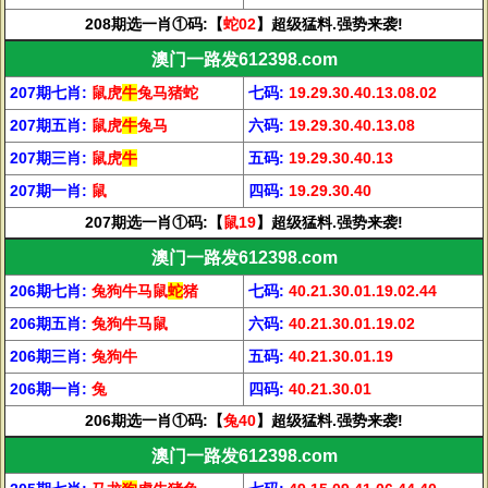
208期选一肖①码:【
蛇02
】超级猛料.强势来袭!
澳门一路发612398.com
207期七肖:
鼠虎
牛
兔马猪蛇
七码:
19.29.30.40.13.08.02
207期五肖:
鼠虎
牛
兔马
六码:
19.29.30.40.13.08
207期三肖:
鼠虎
牛
五码:
19.29.30.40.13
207期一肖:
鼠
四码:
19.29.30.40
207期选一肖①码:【
鼠19
】超级猛料.强势来袭!
澳门一路发612398.com
206期七肖:
兔狗牛马鼠
蛇
猪
七码:
40.21.30.01.19.02.44
206期五肖:
兔狗牛马鼠
六码:
40.21.30.01.19.02
206期三肖:
兔狗牛
五码:
40.21.30.01.19
206期一肖:
兔
四码:
40.21.30.01
206期选一肖①码:【
兔40
】超级猛料.强势来袭!
澳门一路发612398.com