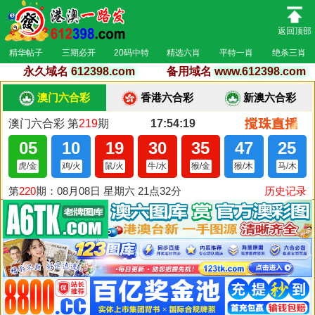
返回顶部
精华帖子
三期必开
20码中特
精选六肖
平特一肖
绝杀三肖
永久域名
612398.com
备用域名
www.612398.com
澳门六合彩
香港六合彩
新澳六合彩