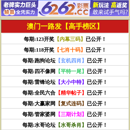
澳门一路发【高手榜区】
每期:123开奖
【内幕三码】
已公开！
每期:118开奖
【七肖十码】
已公开！
每期:跑狗论坛
【玄机四肖】
已公开！
每期:四不像网
【平特一尾】
已公开！
每期:雷锋论坛
【大小中特】
已公开！
每期:全民六合
【精华帖子】
已公开！
每期:大赢家网
【复式连码】
已公开！
每期:管家婆网
【三期计划】
已公开！
每期:水哥论坛
【水哥杀肖】
已公开！