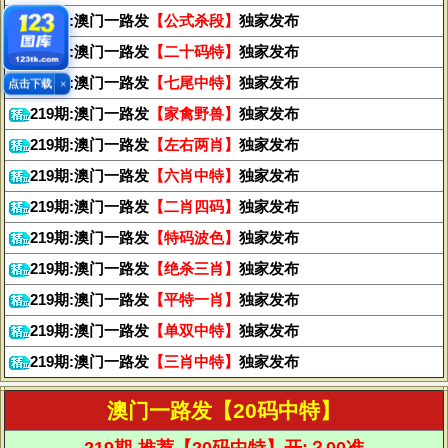
219期:澳门一路发
【公式杀段】
独家发布
219期:澳门一路发
【二十码特】
独家发布
219期:澳门一路发
【七尾中特】
独家发布
点击下载
×
219期:澳门一路发
【家禽野兽】
独家发布
219期:澳门一路发
【左右两肖】
独家发布
219期:澳门一路发
【六肖中特】
独家发布
219期:澳门一路发
【二肖四码】
独家发布
219期:澳门一路发
【特码波色】
独家发布
219期:澳门一路发
【绝杀三肖】
独家发布
219期:澳门一路发
【平特一肖】
独家发布
219期:澳门一路发
【单双中特】
独家发布
219期:澳门一路发
【三肖中特】
独家发布
澳门一路发【20码中特】