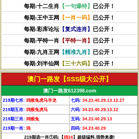
每期:十二生肖
【一句爆特】
已公开！
每期:王中王网
【一肖一码】
已公开！
每期:彩库论坛
【复式连肖】
已公开！
每期:平特一肖
【平特一肖】
已公开！
每期:九肖王网
【精准九肖】
已公开！
每期:刘半仙网
【三十六码】
已公开！
澳门一路发【SSS级大公开】
澳门一路发612398.com
219期七肖:
鸡猴兔虎马羊龙
七码:
34.23.40.29.13.12.27
219期五肖:
鸡猴兔虎马
六码:
34.23.40.29.13.12
219期三肖:
鸡猴兔
五码:
34.23.40.29.13
219期一肖:
鸡
四码:
34.23.40.29
219期选一肖①码:【
鸡34
】超级猛料.强势来袭!