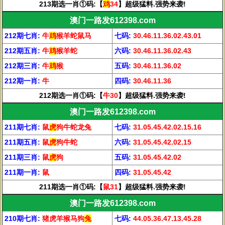
213期选一肖①码:【
鸡
34
】超级猛料.强势来袭!
澳门一路发612398.com
212期七肖:
牛
鸡
猴羊蛇鼠马
七码:
30.46.11.36.02.43.01
212期五肖:
牛
鸡
猴羊蛇
六码:
30.46.11.36.02.43
212期三肖:
牛
鸡
猴
五码:
30.46.11.36.02
212期一肖:
牛
四码:
30.46.11.36
212期选一肖①码:【
牛30
】超级猛料.强势来袭!
澳门一路发612398.com
211期七肖:
鼠
虎
狗牛蛇龙兔
七码:
31.05.45.42.02.15.16
211期五肖:
鼠
虎
狗牛蛇
六码:
31.05.45.42.02.15
211期三肖:
鼠
虎
狗
五码:
31.05.45.42.02
211期一肖:
鼠
四码:
31.05.45.42
211期选一肖①码:【
鼠31
】超级猛料.强势来袭!
澳门一路发612398.com
210期七肖:
猪虎羊猴马狗
兔
七码:
44.05.36.47.13.45.28