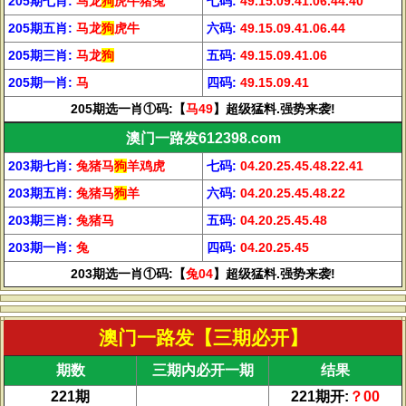
205期七肖:
马龙
狗
虎牛猪兔
七码:
49.15.09.41.06.44.40
205期五肖:
马龙
狗
虎牛
六码:
49.15.09.41.06.44
205期三肖:
马龙
狗
五码:
49.15.09.41.06
205期一肖:
马
四码:
49.15.09.41
205期选一肖①码:【
马49
】超级猛料.强势来袭!
澳门一路发612398.com
203期七肖:
兔猪马
狗
羊鸡虎
七码:
04.20.25.45.48.22.41
203期五肖:
兔猪马
狗
羊
六码:
04.20.25.45.48.22
203期三肖:
兔猪马
五码:
04.20.25.45.48
203期一肖:
兔
四码:
04.20.25.45
203期选一肖①码:【
兔04
】超级猛料.强势来袭!
澳门一路发【三期必开】
期数
三期内必开一期
结果
221期
221期开:
？00