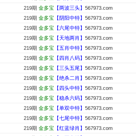
219期
金多宝
【两波三头】
567973.com
219期
金多宝
【阴阳中特】
567973.com
219期
金多宝
【六尾中特】
567973.com
219期
金多宝
【天地两肖】
567973.com
219期
金多宝
【五肖中特】
567973.com
219期
金多宝
【四肖八码】
567973.com
219期
金多宝
【三头五尾】
567973.com
219期
金多宝
【绝杀二肖】
567973.com
219期
金多宝
【四头中特】
567973.com
219期
金多宝
【稳杀六码】
567973.com
219期
金多宝
【单双中特】
567973.com
219期
金多宝
【七尾中特】
567973.com
219期
金多宝
【红蓝绿肖】
567973.com