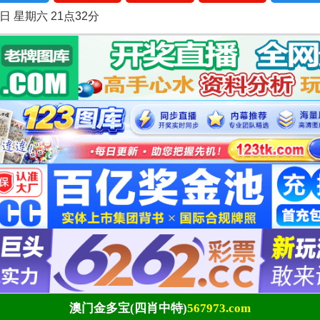
澳门金多宝(四肖中特)
567973.com