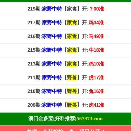
219期:
家野中特
【家禽】开:
？00准
217期:
家野中特
【
家禽
】开:
鸡34准
216期:
家野中特
【
家禽
】开:
马49准
215期:
家野中特
【
家禽
】开:
牛18准
213期:
家野中特
【
家禽
】开:
鸡10准
211期:
家野中特
【
野兽
】开:
虎17准
210期:
家野中特
【
野兽
】开:
兔16准
209期:
家野中特
【
野兽
】开:
虎41准
澳门金多宝[好料推荐]
567973.com