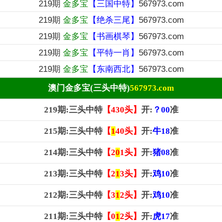
219期
金多宝
【三国中特】
567973.com
219期
金多宝
【绝杀三尾】
567973.com
219期
金多宝
【书画棋琴】
567973.com
219期
金多宝
【平特一肖】
567973.com
219期
金多宝
【东南西北】
567973.com
澳门金多宝(三头中特)
567973.com
219期:三头中特
【430头】
开:
？00
准
215期:三头中特
【
1
40头】
开:
牛18
准
214期:三头中特
【2
0
1头】
开:
猪08
准
213期:三头中特
【2
1
3头】
开:
鸡10
准
212期:三头中特
【3
1
2头】
开:
鸡10
准
211期:三头中特
【0
1
2头】
开:
虎17
准